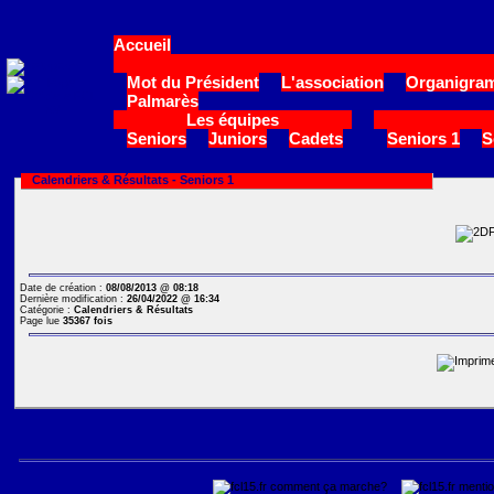
Accueil
Mot du Président
L'association
Organigram
Palmarès
Les équipes
Seniors
Juniors
Cadets
Seniors 1
S
Calendriers & Résultats -
Seniors 1
Date de création :
08/08/2013 @ 08:18
Dernière modification :
26/04/2022 @ 16:34
Catégorie :
Calendriers & Résultats
Page lue
35367 fois