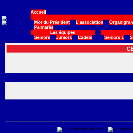
Accueil
Mot du Président
L'association
Organigram
Palmarès
Les équipes
Seniors
Juniors
Cadets
Seniors 1
S
C